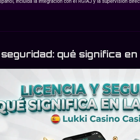
pañol, incluida la integración con el RGIAJ y la supervisión dire
 seguridad: qué significa en