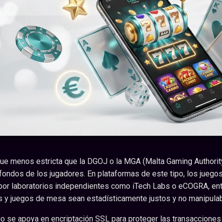
que menos estricta que la DGOJ o la MGA (Malta Gaming Authorit
fondos de los jugadores. En plataformas de este tipo, los jueg
por laboratorios independientes como iTech Labs o eCOGRA, enti
 y juegos de mesa sean estadísticamente justos y no manipulabl
tio se apoya en encriptación SSL para proteger las transaccion