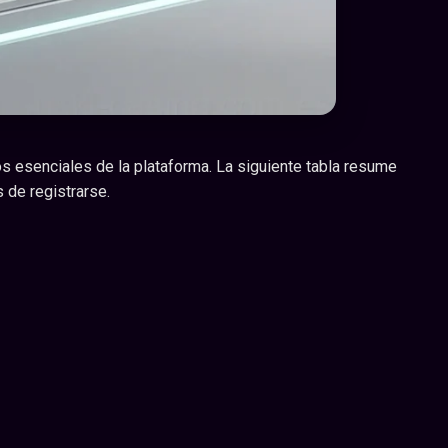
os esenciales de la plataforma. La siguiente tabla resume
 de registrarse.