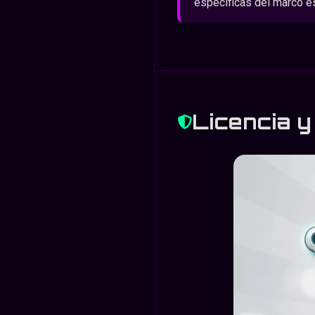
específicas del marco es
Licencia y