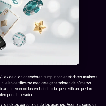
y), exige a los operadores cumplir con estándares mínimos
os suelen certificarse mediante generadores de números
dades reconocidas en la industria que verifican que los
es por el operador.
es y los datos personales de los usuarios. Además, como es