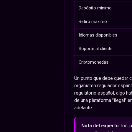
Depósito mínimo
Retiro máximo
Idiomas disponibles
Soporte al cliente
Criptomonedas
Un punto que debe quedar cl
organismo regulador español
regulatorio español, algo ha
de una plataforma "ilegal" e
adelante.
Nota del experto:
los j