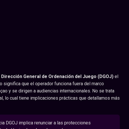
la Dirección General de Ordenación del Juego (DGOJ)
el
significa que el operador funciona fuera del marco
çao y se dirigen a audiencias internacionales. No se trata
cal, lo cual tiene implicaciones prácticas que detallamos más
ia DGOJ implica renunciar a las protecciones