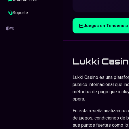
Soporte
Juegos en Tendencia
ES
Lukki Casin
Lukki Casino es una platafor
público internacional que i
métodos de pago que incluy
opera.
En esta reseña analizamos e
de juegos, condiciones de bo
sus puntos fuertes como los